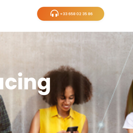
+33 658 02 35 86
acing