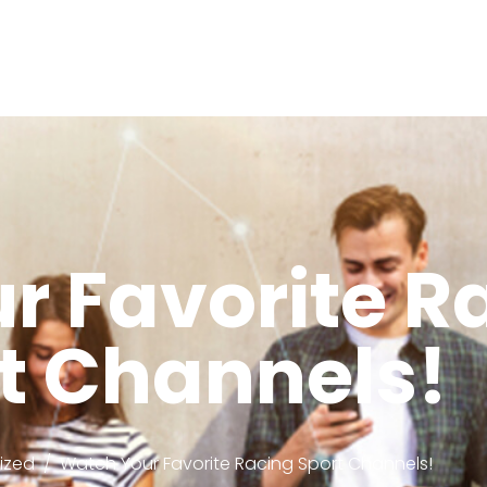
r Favorite R
t Channels!
ized
Watch Your Favorite Racing Sport Channels!