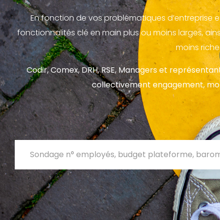
En fonction de vos problématiques d’entreprise e
fonctionnalités clé en main plus ou moins larges, ai
moins riche
Codir, Comex, DRH, RSE, Managers et représentan
collectivement engagement, motiv