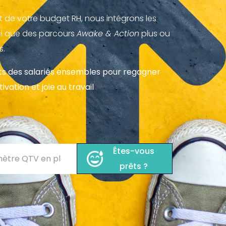
t de votre budget RH, nous intégrons les
nsi que des parcours
Awake & Action
plus ou
s.
ts des salariés ensembles pour regagner
ation et joie au travail
Êtes-vous
prêts ?