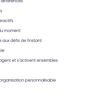
s différences
fs
ractifs
 du moment
 aux défis de l'instant
vie
gent et s'activent ensembles
s
 organisation personnalisable