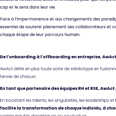
cap et le sens dans leur vie.
Face à l’impermanence et aux changements des paradigm
essentiel de soutenir pleinement ses collaborateurs et c
chaque étape de leur parcours humain.
De l’onboarding à l’offboarding en entreprise, AwAc
AwAct défie en plus toute sorte de stéréotype en fusionn
l’envie de chacun.
En tant que partenaire des équipes RH et RSE, AwAct p
En boostant les talents, les singularités, les leaderships et 
facilite la transformation de chaque individu, à cha
communautés dynamiques où co-évoluer.