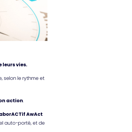
leurs vies.
, selon le rythme et
son action
.
laborACTif AwAct
l auto-porté, et de