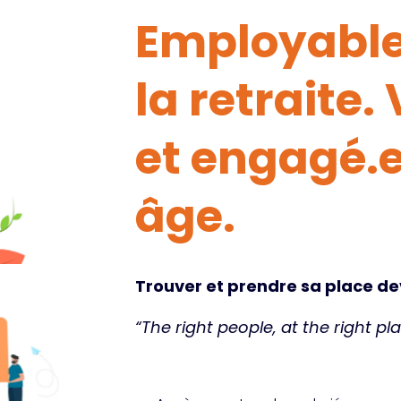
Employable
la retraite.
et engagé.e
âge.
Trouver et prendre sa place de
“The right people, at the right p